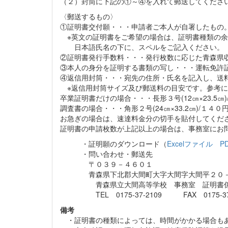
（２）封筒に下記の①～④を入れて郵送してくださ
〈郵送するもの〉
①証明書交付願・・・申請者ご本人が自署したもの
※英文の証明書をご希望の場合は、証明書種類の余
日本語氏名の下に、スペルをご記入ください。
②証明書発行手数料・・・発行枚数に応じた青森県
③本人の身分を証明する書類の写し・・・運転免許
④返信用封筒・・・宛先の住所・氏名を記入し、送
※返信用封筒サイズ及び郵送料の目安です。参考に
卒業証明書だけの場合・・・長形３号(12㎝×23.5㎝)
調査書の場合・・・角形２号(24㎝×33.2㎝)/１４０
お急ぎの場合は、速達料金分の切手を貼付してくだ
証明書の申請枚数が上記以上の場合は、事務室にお
・証明願のダウンロード（
Excelファイル
P
・問い合わせ・郵送先
〒０３９－４６０１
青森県下北郡大間町大字大間字大間平２０
青森県立大間高等学校 事務室 証明書
TEL 0175-37-2109 FAX 0175-37-
備考
・証明書の種類によっては、時間がかかる場合も