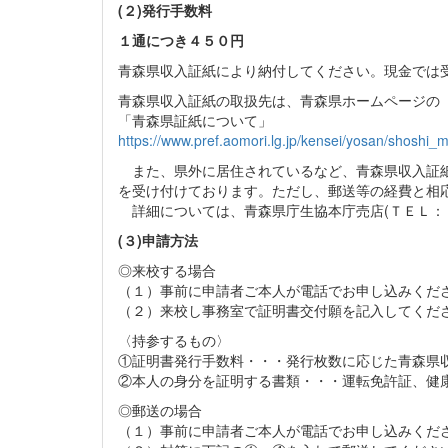
(２)発行手数料
１通につき４５０円
青森県収入証紙により納付してください。現金では
青森県収入証紙の取扱先は、青森県ホームページの
「青森県証紙について」
https://www.pref.aomori.lg.jp/kensei/yosan/shoshi_m
また、県外に居住されているなど、青森県収入証紙
を受け付けております。ただし、郵送等の経費と相
詳細については、青森県庁生協本庁売店(ＴＥＬ：
(３)申請方法
◎来校する場合
（１）事前に申請者ご本人が電話でお申し込みくだ
（２）来校し事務室で証明書交付願を記入してくだ
〈持参するもの〉
①証明書発行手数料・・・発行枚数に応じた青森県
②本人の身分を証明する書類・・・運転免許証、健
◎郵送の場合
（１）事前に申請者ご本人が電話でお申し込みくだ