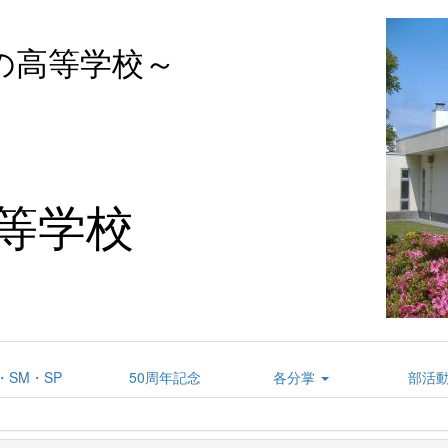
の高等学校～
l
等学校
・SM・SP
50周年記念
各分掌
部活