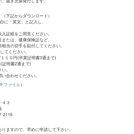
い。届き次第発行します。
。（下記からダウンロード）
白に「英文」と記入し、
収入証紙をご用意ください。
証または、健康保険証など。
料相当の切手を貼付してください。
してください。
/１１０円(卒業証明書3通まで)
円(証明書2通まで)
さい。
問い合わせください。
DFファイル
）
－４３
係
2116
ありますので、早めに申請して下さい。