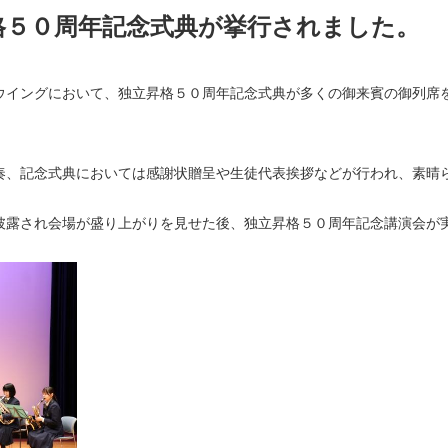
格５０周年記念式典が挙行されました。
ウイングにおいて、独立昇格５０周年記念式典が多くの御来賓の御列席
奏、記念式典においては感謝状贈呈や生徒代表挨拶などが行われ、素晴
披露され会場が盛り上がりを見せた後、独立昇格５０周年記念講演会が