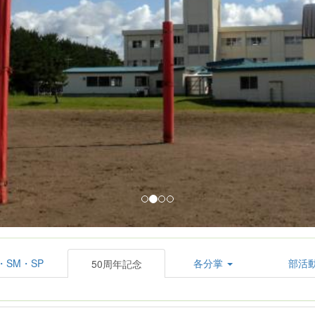
・SM・SP
各分掌
部活
50周年記念