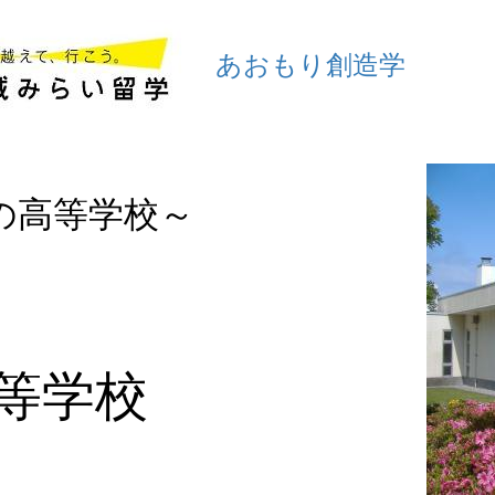
あおもり創造学
の高等学校～
l
等学校