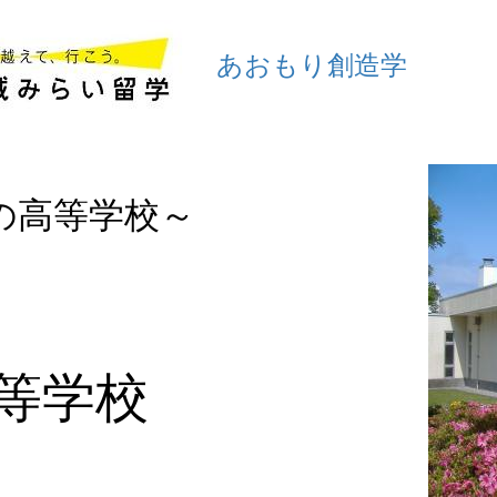
あおもり創造学
の高等学校～
l
等学校