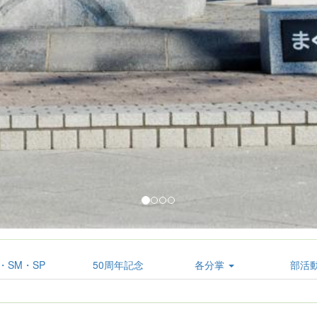
・SM・SP
50周年記念
各分掌
部活