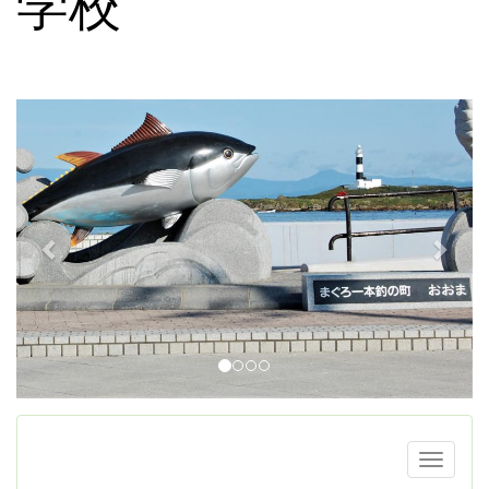
学校
p
n
r
e
e
x
v
t
i
o
u
s