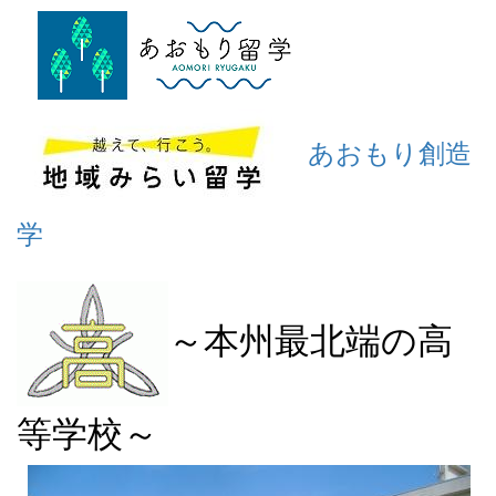
あおもり創造
学
～本州最北端の高
等学校～