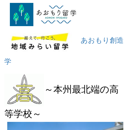
あおもり創造
学
～本州最北端の高
等学校～