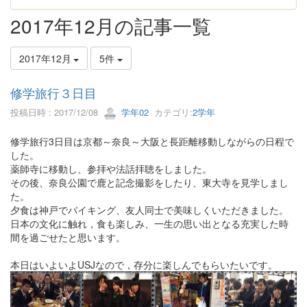
2017年12月の記事一覧
2017年12月
5件
修学旅行３日目
投稿日時 : 2017/12/08
学年02
カテゴリ:
2学年
修学旅行3日目は京都～奈良～大阪と長距離移動しながらの日程で
した。
薬師寺に移動し、参拝や法話拝聴をしました。
その後、奈良公園で鹿と記念撮影をしたり、東大寺を見学しまし
た。
夕食は神戸でバイキング、友人同士で美味しくいただきました。
日本の文化に触れ，食も楽しみ、一生の思い出となる充実した時
間を過ごせたと思います。
本日はいよいよUSJなので，存分に楽しんでもらいたいです。