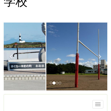
学校
p
n
r
e
e
x
v
t
i
o
u
s