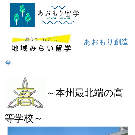
あおもり創造
学
～本州最北端の高
等学校～