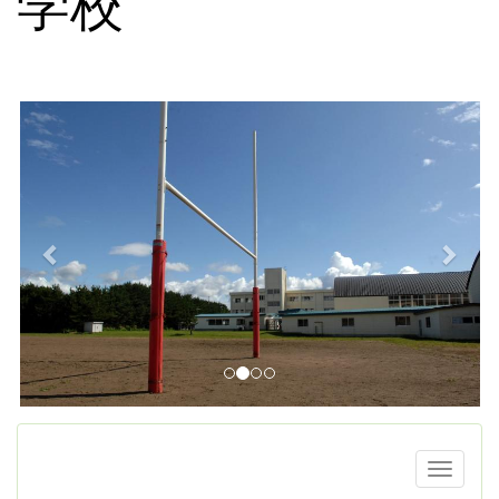
学校
p
n
r
e
e
x
v
t
i
o
u
s