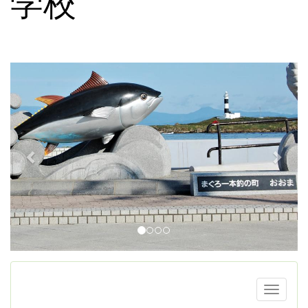
学校
p
n
r
e
e
x
v
t
i
o
u
s