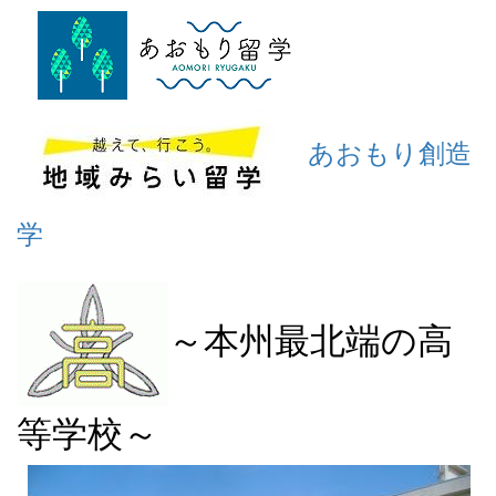
あおもり創造
学
～本州最北端の高
等学校～