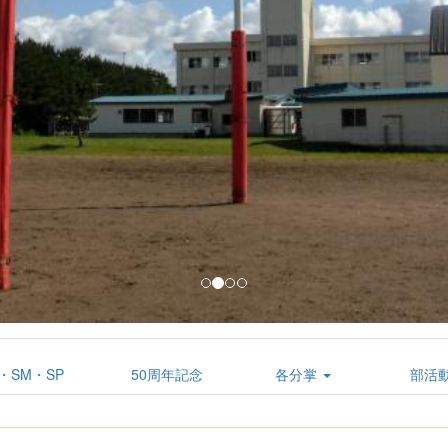
・SM・SP
50周年記念
各分掌
部活