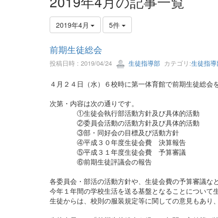
2019年4月の記事一覧
2019年4月
5件
前期生徒総会
投稿日時 : 2019/04/24
生徒指導部
カテゴリ:
生徒指導
４月２４日（水）６校時に第一体育館で前期生徒総会
次第・内容は次の通りです。
①生徒会執行部活動方針及び具体的活動
②委員会活動の活動方針及び具体的活動
③部・同好会の目標及び活動方針
④平成３０年度生徒会費 決算報告
⑤平成３１年度生徒会費 予算審議
⑥前期生徒評議会の報告
各委員会・部活の活動方針や、生徒会費の予算審議な
今年１年間の学校生活を送る基盤となることについて
生徒からは、校則の服装規定等に関しての意見もあり