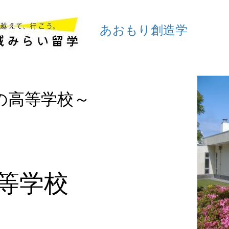
あおもり創造学
の高等学校～
l
等学校