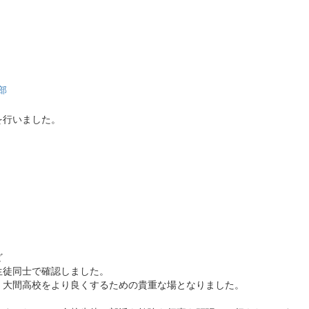
部
を行いました。
ど
生徒同士で確認しました。
、大間高校をより良くするための貴重な場となりました。