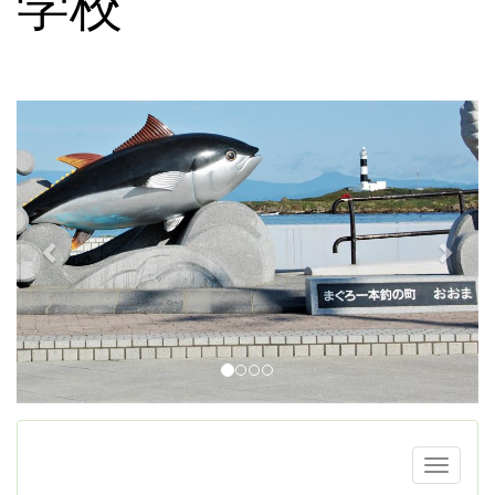
学校
p
n
r
e
e
x
v
t
i
o
u
s