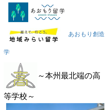
あおもり創造
学
～本州最北端の高
等学校～