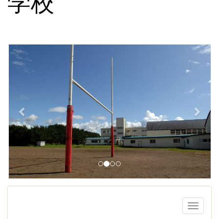
学校
p
n
r
e
e
x
v
t
i
o
u
s