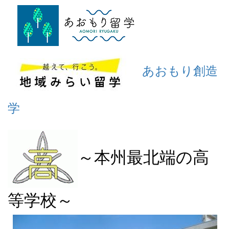
あおもり創造
学
～本州最北端の高
等学校～