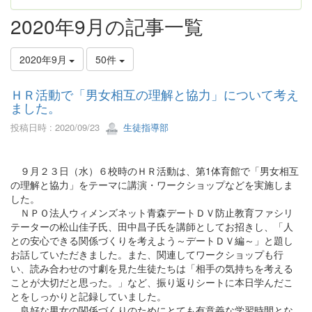
2020年9月の記事一覧
2020年9月
50件
ＨＲ活動で「男女相互の理解と協力」について考え
ました。
投稿日時 : 2020/09/23
生徒指導部
９月２３日（水）６校時のＨＲ活動は、第1体育館で「男女相互
の理解と協力」をテーマに講演・ワークショップなどを実施しま
した。
ＮＰＯ法人ウィメンズネット青森デートＤＶ防止教育ファシリ
テーターの松山佳子氏、田中昌子氏を講師としてお招きし、「人
との安心できる関係づくりを考えよう～デートＤＶ編～」と題し
お話していただきました。また、関連してワークショップも行
い、読み合わせの寸劇を見た生徒たちは「相手の気持ちを考える
ことが大切だと思った。」など、振り返りシートに本日学んだこ
とをしっかりと記録していました。
良好な男女の関係づくりのためにとても有意義な学習時間とな